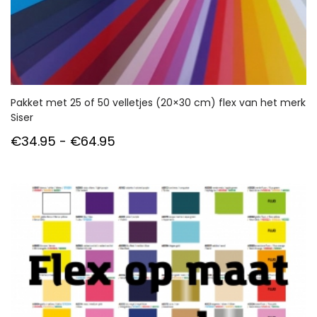
Pakket met 25 of 50 velletjes (20×30 cm) flex van het merk
Siser
Prijsklasse:
€
34.95
-
€
64.95
€34.95
tot
€64.95