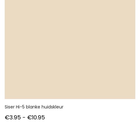
Siser Hi-5 blanke huidskleur
Prijsklasse:
€
3.95
-
€
10.95
€3.95
tot
€10.95