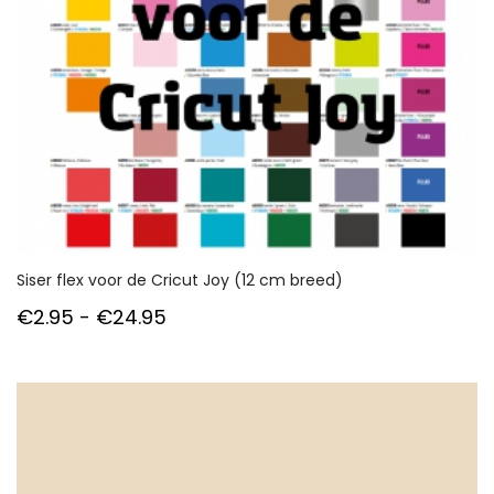
Siser flex voor de Cricut Joy (12 cm breed)
Prijsklasse:
€
2.95
-
€
24.95
€2.95
tot
€24.95