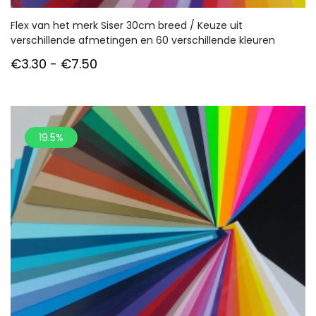
Flex van het merk Siser 30cm breed / Keuze uit
verschillende afmetingen en 60 verschillende kleuren
Prijsklasse:
€
3.30
-
€
7.50
€3.30
tot
€7.50
19.5%