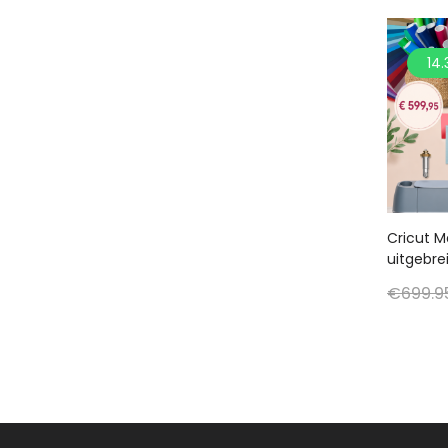
14
Cricut M
uitgebre
€
699.9