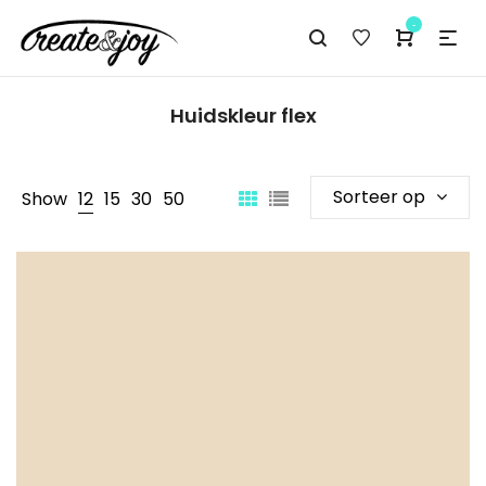
-
Huidskleur flex
Sorteer op
Show
12
15
30
50