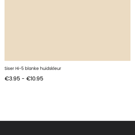
Siser Hi-5 blanke huidskleur
Prijsklasse:
€
3.95
-
€
10.95
€3.95
tot
€10.95