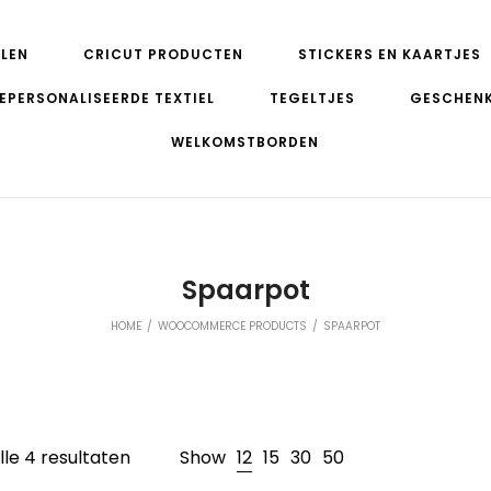
LEN
CRICUT PRODUCTEN
STICKERS EN KAARTJES
EPERSONALISEERDE TEXTIEL
TEGELTJES
GESCHEN
WELKOMSTBORDEN
Spaarpot
HOME
/
WOOCOMMERCE PRODUCTS
/
SPAARPOT
lle 4 resultaten
Show
12
15
30
50