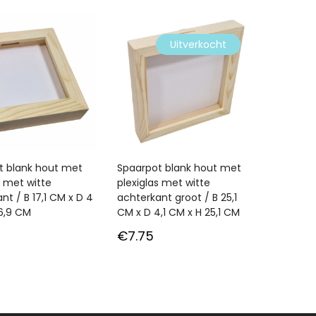
Uitverkocht
t blank hout met
Spaarpot blank hout met
s met witte
plexiglas met witte
nt / B 17,1 CM x D 4
achterkant groot / B 25,1
6,9 CM
CM x D 4,1 CM x H 25,1 CM
€
7.75