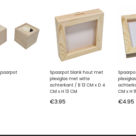
spaarpot
Spaarpot blank hout met
Spaarpo
plexiglas met witte
plexigla
achterkant / B 13 CM x D 4
achterka
CM x H 13 CM
CM x H 1
€
3.95
€
4.95