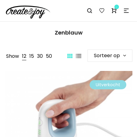
-
Zenblauw
Sorteer op
Show
12
15
30
50
Uitverkocht