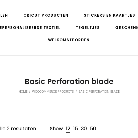
LEN
CRICUT PRODUCTEN
STICKERS EN KAARTJES
EPERSONALISEERDE TEXTIEL
TEGELTJES
GESCHEN
WELKOMSTBORDEN
Basic Perforation blade
HOME
/
WOOCOMMERCE PRODUCTS
/
BASIC PERFORATION BLADE
lle 2 resultaten
Show
12
15
30
50