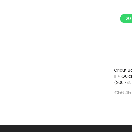
20
Cricut B
11 + Qui
(200745
€
56.45