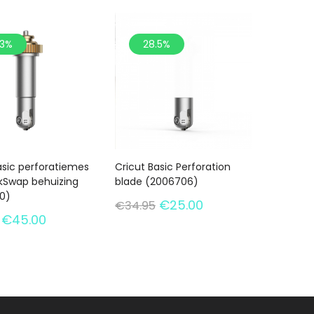
.3%
28.5%
asic perforatiemes
Cricut Basic Perforation
ckSwap behuizing
blade (2006706)
0)
Oorspronkelijke
Huidige
€
25.00
€
34.95
prijs
prijs
Oorspronkelijke
Huidige
€
45.00
was:
is:
prijs
prijs
€34.95.
€25.00.
was:
is:
€56.45.
€45.00.