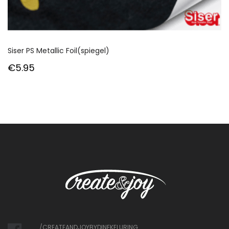
Siser PS Metallic Foil(spiegel)
€
5.95
/CREATEANDJOYBYDINEKELURING