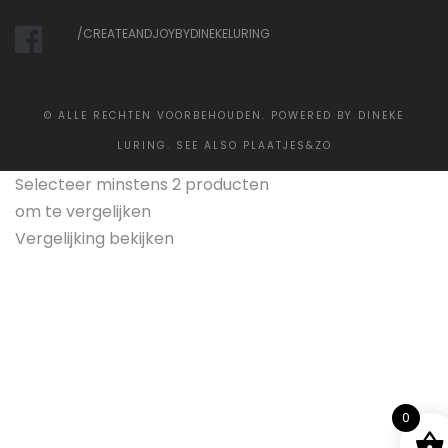
/CREATEANDJOYBYDINEKELURING
©
ALLE RECHTEN VOORBEHOUDEN. POWERED BY DINEKE
LURING. SEE ALSO
PLAATJES&ZO
Selecteer minstens 2 producten
om te vergelijken
Vergelijking bekijken
0