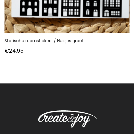
Statische raamstickers / Huisjes groot
€
24.95