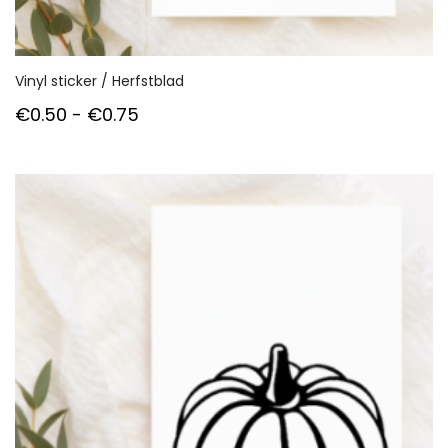
Vinyl sticker / Herfstblad
Prijsklasse:
€
0.50
-
€
0.75
€0.50
tot
€0.75