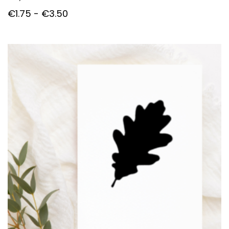
Prijsklasse:
€
1.75
-
€
3.50
€1.75
tot
€3.50