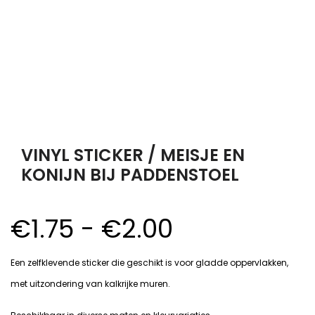
VINYL STICKER / MEISJE EN
KONIJN BIJ PADDENSTOEL
Prijsklasse:
€
1.75
-
€
2.00
€1.75
Een zelfklevende sticker die geschikt is voor gladde oppervlakken,
tot
met uitzondering van kalkrijke muren.
€2.00