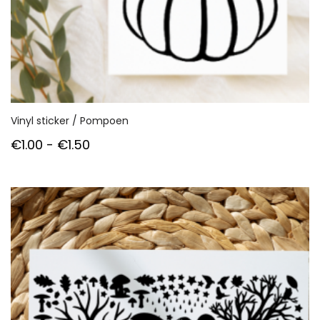
Vinyl sticker / Pompoen
Prijsklasse:
€
1.00
-
€
1.50
€1.00
tot
€1.50