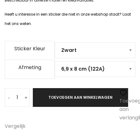
Beschikbaar in diverse maten en kleurvariaties.
Heeft u interesse in een sticker die niet in onze webshop staat? Laat
het ons weten.
Sticker Kleur
Afmeting
TOEVOEGEN AAN WINKELWAGEN
-
+
Toevoe
aan
verlangli
Vergelijk