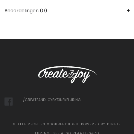
Beoordelingen (0)
/CREATEANDJOYBYDINEKELURING
©
ALLE RECHTEN VOORBEHOUDEN. POWERED BY DINEKE
LURING. SEE ALSO
PLAATJES&ZO