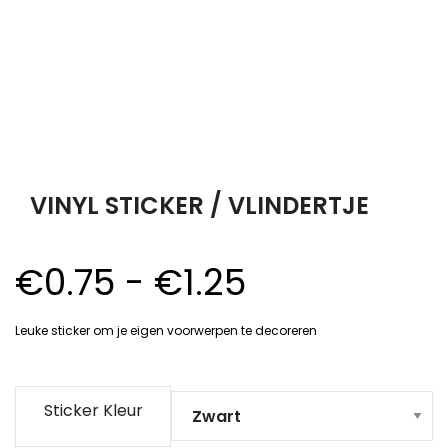
VINYL STICKER / VLINDERTJE
Prijsklasse:
€
0.75
-
€
1.25
€0.75
Leuke sticker om je eigen voorwerpen te decoreren
tot
€1.25
Sticker Kleur