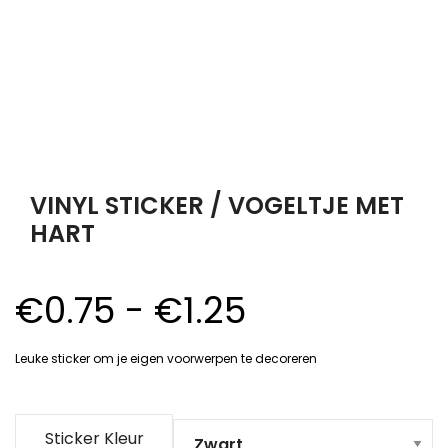
VINYL STICKER / VOGELTJE MET
HART
Prijsklasse:
€
0.75
-
€
1.25
€0.75
Leuke sticker om je eigen voorwerpen te decoreren
tot
€1.25
Sticker Kleur